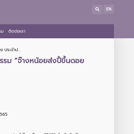
EN
รม
ติดต่อเรา
ย ประจำป...
รม “จ๊างหน้อยส่งปี้ขึ้นดอย