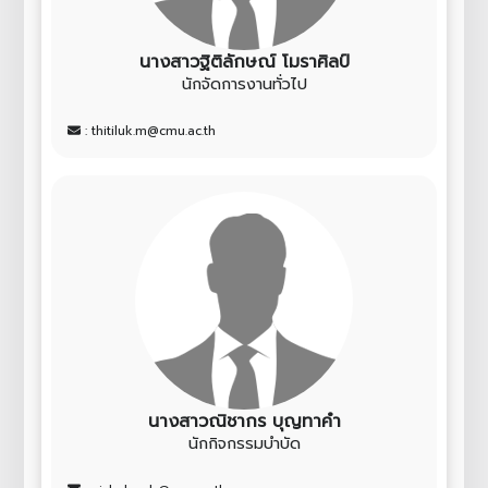
นางสาวฐิติลักษณ์ โมราศิลป์
นักจัดการงานทั่วไป
: thitiluk.m@cmu.ac.th
นางสาวณิชากร บุญทาคำ
นักกิจกรรมบำบัด