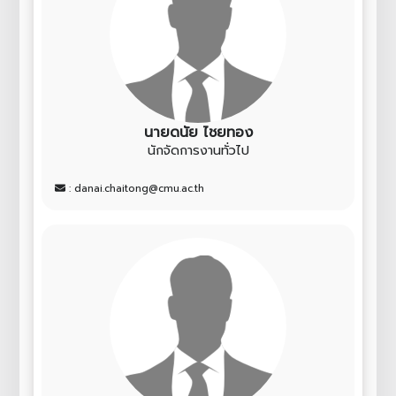
นายดนัย ไชยทอง
นักจัดการงานทั่วไป
: danai.chaitong@cmu.ac.th