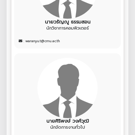
นายวรัญญู ธรรมสอน
นักวิชาการคอมพิวเตอร์
: waranyu.t@cmu.ac.th
นายศิริพงษ์ วงศ์วุฒิ
นักจัดการงานทั่วไป