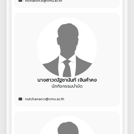
: nichakon.b@cmu.ac.th
นางสาวณัฐชานันท์ เงินคำคง
นักกิจกรรมบำบัด
: nutchanan.n@cmu.ac.th