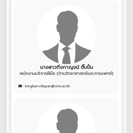
นางสาวกิ่งกาญจน์ ติ๊บปั๋น
พนักงานบริการฝีมือ (ด้านวิทยาศาสตร์และการแพทย์)
: kingkarn.tibpan@cmu.ac.th