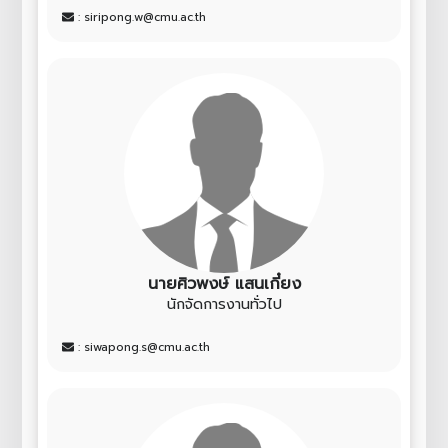
: siripong.w@cmu.ac.th
นายศิวพงษ์ แสนเกี๋ยง
นักจัดการงานทั่วไป
: siwapong.s@cmu.ac.th