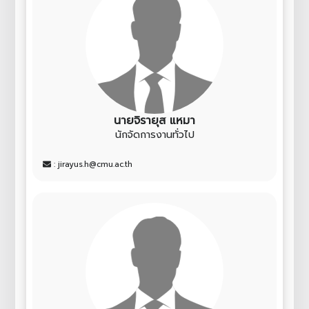
นายจิรายุส แหมา
นักจัดการงานทั่วไป
: jirayus.h@cmu.ac.th