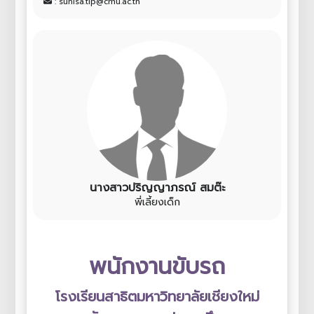
: sunisa.tip@cmu.ac.th
นางสาวปริญญาภรณ์ สมต๊ะ
พี่เลี้ยงเด็ก
พนักงานขับรถ
โรงเรียนสาธิตมหาวิทยาลัยเชียงใหม่