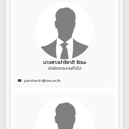
นางสาวปาริชาติ รัตนะ
นักจัดการงานทั่วไป
: parichard.r@cmu.ac.th