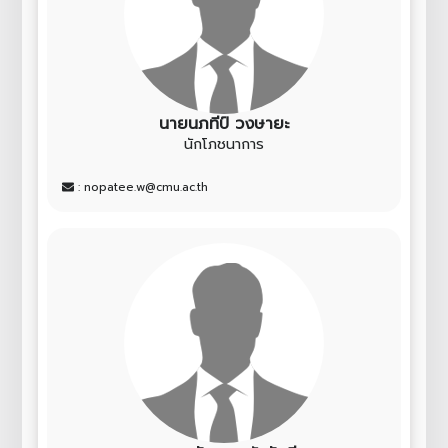
นายนภทีป์ วงษายะ
นักโภชนาการ
: nopatee.w@cmu.ac.th