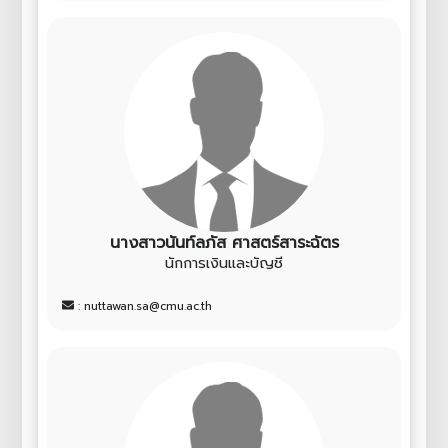
นางสาวนันท์ลภัส ศาสตร์สาระฉัตร
นักการเงินและบัญชี
: nuttawan.sa@cmu.ac.th