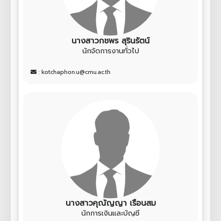
นางสาวกชพร สุรินรัตน์
นักจัดการงานทั่วไป
: kotchaphon.u@cmu.ac.th
นางสาวคุณัญญา เรือนสม
นักการเงินและบัญชี