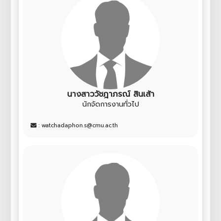
นางสาววัชฎาภรณ์ สินเส้า
นักจัดการงานทั่วไป
: watchadaphon.s@cmu.ac.th