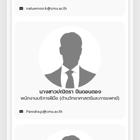
: naluemon.k@cmu.ac.th
นางสาวปณิตรา ปันดอนตอง
พนักงานบริการฝีมือ (ด้านวิทยาศาสตร์และการแพทย์)
: Panidra.p@cmu.ac.th