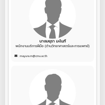
นางมยุรา มะโนภี
พนักงานบริการฝีมือ (ด้านวิทยาศาสตร์และการแพทย์)
: mayura.m@cmu.ac.th