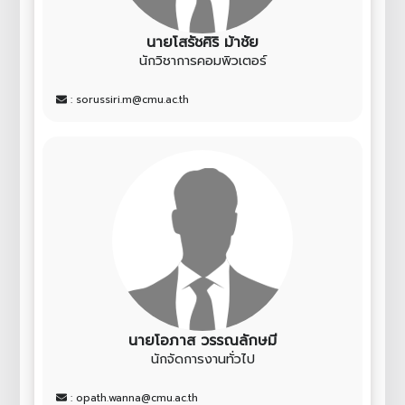
นายโสรัชศิริ ม้าชัย
นักวิชาการคอมพิวเตอร์
: sorussiri.m@cmu.ac.th
นายโอภาส วรรณลักษมี
นักจัดการงานทั่วไป
: opath.wanna@cmu.ac.th