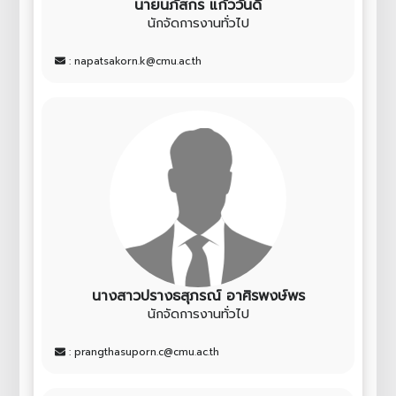
นายนภัสกร แก้ววันดี
นักจัดการงานทั่วไป
: napatsakorn.k@cmu.ac.th
นางสาวปรางธสุภรณ์ อาศิรพงษ์พร
นักจัดการงานทั่วไป
: prangthasuporn.c@cmu.ac.th