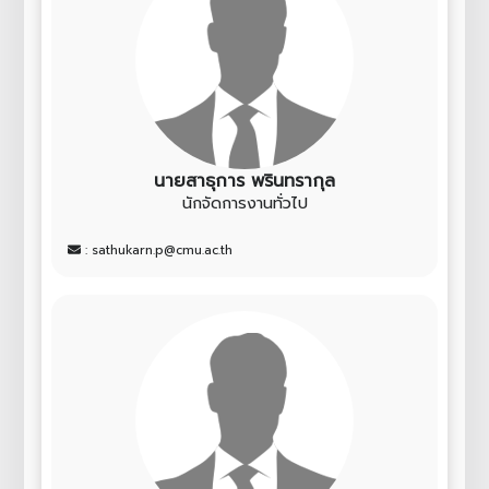
นายสาธุการ พรินทรากุล
นักจัดการงานทั่วไป
: sathukarn.p@cmu.ac.th