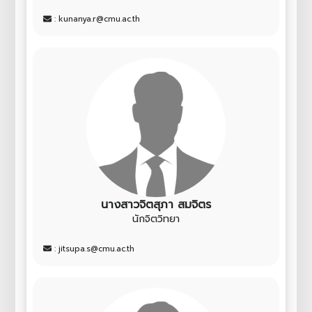
: kunanya.r@cmu.ac.th
นางสาวจิตสุภา สมจิตร
นักจิตวิทยา
: jitsupa.s@cmu.ac.th