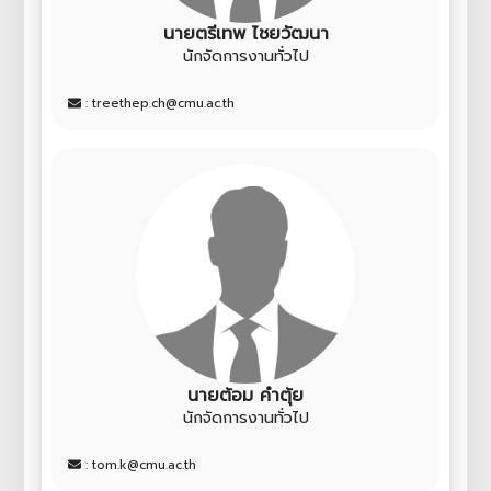
นายตรีเทพ ไชยวัฒนา
นักจัดการงานทั่วไป
: treethep.ch@cmu.ac.th
นายต้อม คำตุ้ย
นักจัดการงานทั่วไป
: tom.k@cmu.ac.th