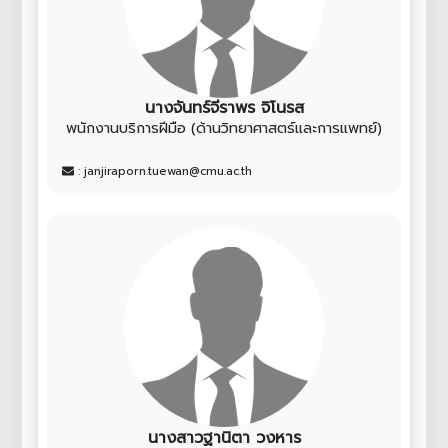
นางจันทร์จีราพร จิโนรส
พนักงานบริการฝีมือ (ด้านวิทยาศาสตร์และการแพทย์)
: janjiraporn.tuewan@cmu.ac.th
นางสาวฐานิตา วงหาร