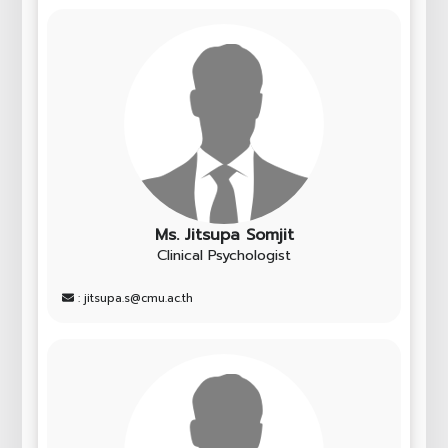
Ms. Jitsupa Somjit
Clinical Psychologist
: jitsupa.s@cmu.ac.th