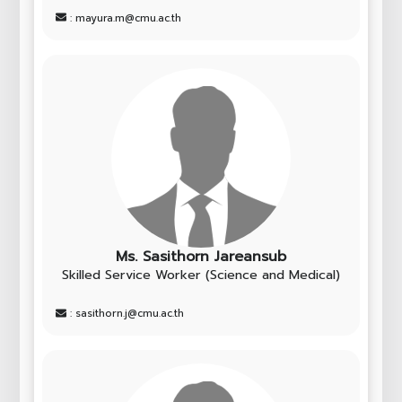
: mayura.m@cmu.ac.th
Ms. Sasithorn Jareansub
Skilled Service Worker (Science and Medical)
: sasithorn.j@cmu.ac.th