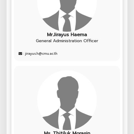
Mr.Jirayus Haema
General Administration Officer
: jirayus.h@cmu.ac.th
Ms. Thitiluk Morasin