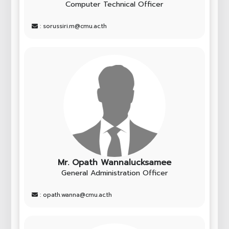
Computer Technical Officer
: sorussiri.m@cmu.ac.th
Mr. Opath Wannalucksamee
General Administration Officer
: opath.wanna@cmu.ac.th