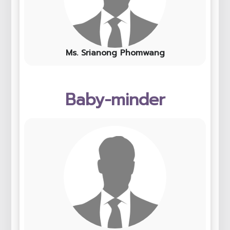
Ms. Srianong Phomwang
Baby-minder