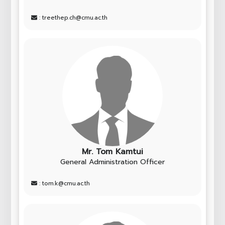
: treethep.ch@cmu.ac.th
Mr. Tom Kamtui
General Administration Officer
: tom.k@cmu.ac.th