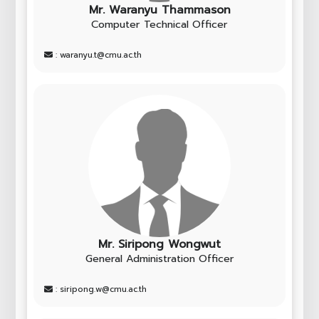
Mr. Waranyu Thammason
Computer Technical Officer
: waranyu.t@cmu.ac.th
Mr. Siripong Wongwut
General Administration Officer
: siripong.w@cmu.ac.th