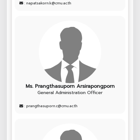
: napatsakorn.k@cmu.ac.th
Ms. Prangthasuporn Arsirapongporn
General Administration Officer
: prangthasuporn.c@cmu.ac.th