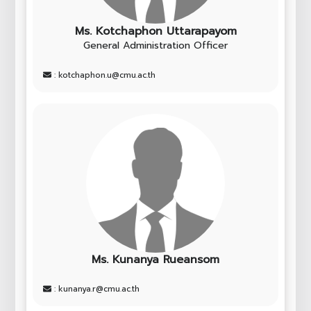
Ms. Kotchaphon Uttarapayom
General Administration Officer
: kotchaphon.u@cmu.ac.th
Ms. Kunanya Rueansom
: kunanya.r@cmu.ac.th