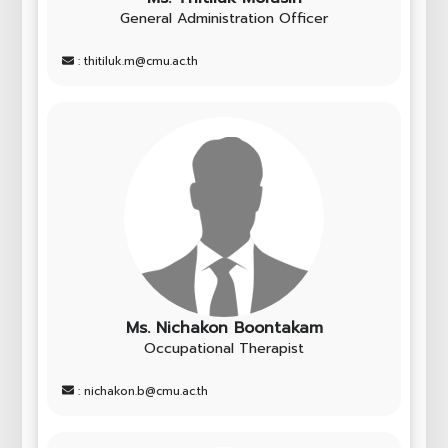
General Administration Officer
: thitiluk.m@cmu.ac.th
Ms. Nichakon Boontakam
Occupational Therapist
: nichakon.b@cmu.ac.th