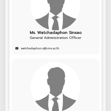
Ms. Watchadaphon Sinsao
General Administration Officer
: watchadaphon.s@cmu.ac.th