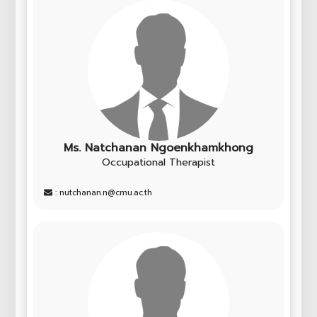
Ms. Natchanan Ngoenkhamkhong
Occupational Therapist
: nutchanan.n@cmu.ac.th