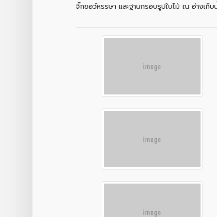
จิ๊กซอว์หรรษา และฐานกรอบรูปใบไม้ ณ อ่างเก็บน