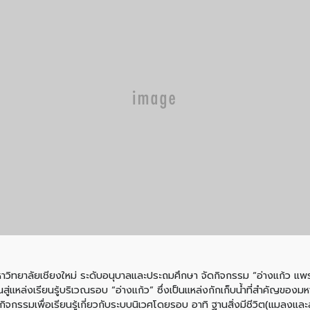
าวิทยาลัยเชียงใหม่ ระดับอนุบาลและประถมศึกษา จัดกิจกรรม “อ่างแก้ว แพรว
สู่แหล่งเรียนรู้บริเวณรอบ “อ่างแก้ว” ซึ่งเป็นแหล่งกักเก็บน้ำที่สำคัญของมหา
มฐานกิจกรรมเพื่อเรียนรู้เกี่ยวกับระบบนิเวศโดยรอบ อาทิ ฐานสิ่งมีชีวิต(แมล