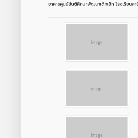
อาคารศูนย์สันติศึกษาพัฒนาเด็กเล็ก โรงเรียนสา