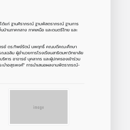
น ได้แก่ ฐานศิราภรณ์ ฐานพัสตราภรณ์ ฐานการ
้นบ้านภาคกลาง ภาคเหนือ และดนตรีไทย และ
จารย์ ดร.ทิพย์รัตน์ นพฤทธิ์ คณบดีคณะศึกษา
รรณเฉลิม ผู้อำนวยการโรงเรียนสาธิตมหาวิทยาลัย
ริหาร อาจารย์ บุคลากร และผู้ปกครองเข้าร่วม
 "ระบำอสุรพงศ์" การนำเสนอผลงานพัตราภรณ์-