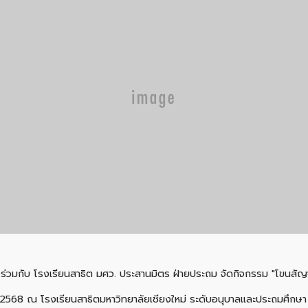
่วมกับ โรงเรียนสาธิต มศว. ประสานมิตร ฝ่ายประถม จัดกิจกรรม "โขนสัญจร"
นาคม 2568 ณ โรงเรียนสาธิตมหาวิทยาลัยเชียงใหม่ ระดับอนุบาลและประถมศึกษ