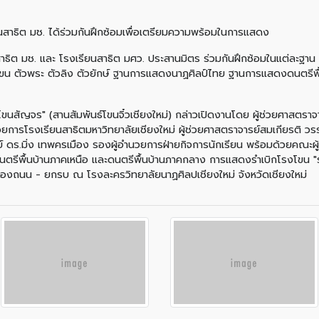
ยนสาธิต มช. ได้ร่วมกันฝึกซ้อมเพื่อเตรียมความพร้อมในการแสดง
นสาธิต มช. และ โรงเรียนสาธิต มศว. ประสานมิตร ร่วมกันฝึกซ้อมในแต่ละฐา
 ตัวพระ ตัวลิง ตัวยักษ์ ฐานการแสดงนาฏศิลป์ไทย ฐานการแสดงดนตรีพื
นสัญจร" (สานสัมพันธ์โขนจิ๋วเชียงใหม่) กล่าวเปิดงานโดย ผู้ช่วยศาสตรา
วยการโรงเรียนสาธิตมหาวิทยาลัยเชียงใหม่ ผู้ช่วยศาสตราจารย์สมเกียรติ ว
ดร.มิ่ง เทพครเมือง รองผู้อำนวยการฝ่ายกิจการนักเรียน พร้อมด้วยคณะผู้บ
ตรีพื้นบ้านภาคเหนือ และดนตรีพื้นบ้านภาคกลาง การแสดงรำเบิกโรงโขน
จองถนน - ยกรบ ณ โรงละครวิทยาลัยนาฏศิลปเชียงใหม่ จังหวัดเชียงใหม่