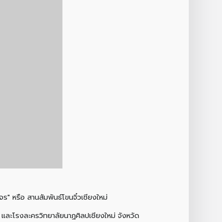
 หรือ สานสัมพันธ์โขนจิ๋วเชียงใหม่
า และโรงละครวิทยาลัยนาฏศิลปเชียงใหม่ จังหวัด