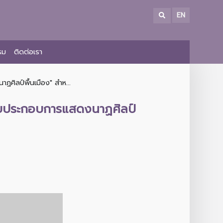
EN
รม
ติดต่อเรา
ิลป์พื้นเมือง" สำห...
กายประกอบการแสดงนาฏศิลป์