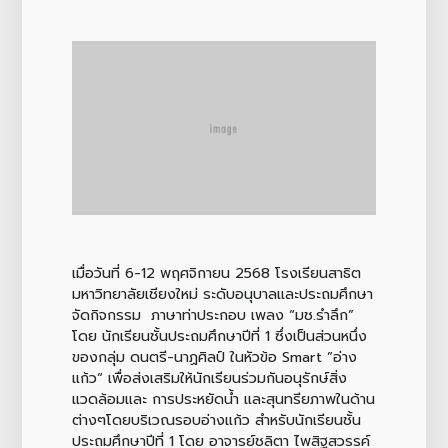
เมื่อวันที่ 6-12 พฤศจิกายน 2568 โรงเรียนสาธิต
มหาวิทยาลัยเชียงใหม่ ระดับอนุบาลและประถมศึกษา
จัดกิจกรรม ภาษาท่าประกอบ เพลง “มช.รำลึก”
โดย นักเรียนชั้นประถมศึกษาปีที่ 1 ซึ่งเป็นส่วนหนึ่ง
ของกลุ่ม ดนตรี-นาฏศิลป์ ในหัวข้อ Smart ”อ่าง
แก้ว“ เพื่อส่งเสริมให้นักเรียนร่วมกันอนุรักษ์สิ่ง
แวดล้อมและ การประหยัดน้ำ และสุนทรียภาพในด้าน
ต่างๆโดยบริเวณรอบอ่างแก้ว สำหรับนักเรียนชั้น
ประถมศึกษาปีที่ 1 โดย อาจารย์ชลิตา ไพสิฐสวรรค์