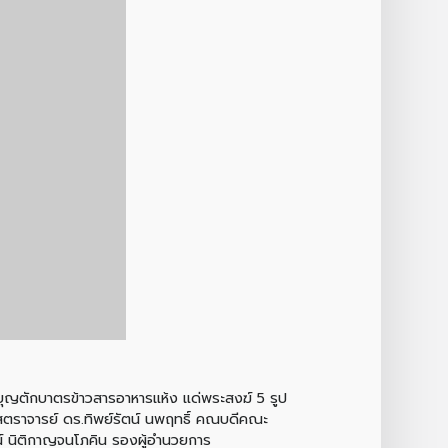
ำบุญตักบาตรข้าวสารอาหารแห้ง แด่พระสงฆ์ 5 รูป
ตราจารย์ ดร.ทิพย์รัตน์ นพฤทธิ์ คณบดีคณะ
น์ นิติกาญจนโภคิน รองผู้อำนวยการ