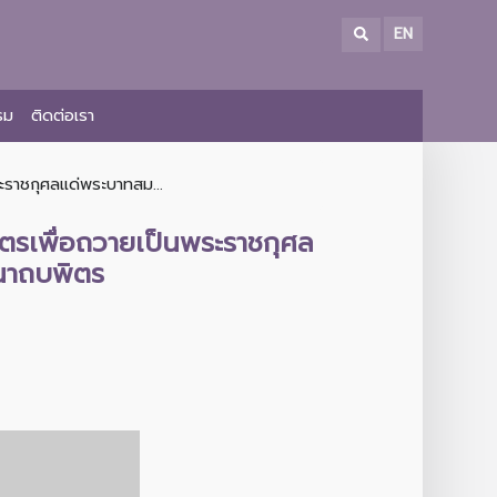
EN
รม
ติดต่อเรา
ะราชกุศลแด่พระบาทสม...
ตรเพื่อถวายเป็นพระราชกุศล
นาถบพิตร