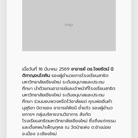
เมื่อวันที่ 16 มีนาคม 2569
อาจารย์ ดร.ไชยรัตน์ นิ
ติกาญจนโภคิน
รองผู้อำนวยการโรงเรียนสาธิต
มหาวิทยาลัยเชียงใหม่ ระดับอนุบาลและประถม
ศึกษา นำตัวแทนอาจารย์และเจ้าหน้าที่โรงเรียนสาธิต
มหาวิทยาลัยเชียงใหม่ ระดับอนุบาลและประถม
ศึกษา ร่วมมอบพวงหรีดไว้อาลัยแด่ คุณพ่ออิ่นคำ
นุสุริยา บิดาของ อาจารย์พัชนี อ่ำแก้ว รองผู้อำนว
ยการฯ กลุ่มบริหารงานวิชาการ สังกัด
โรงเรียนสาธิตมหาวิทยาลัยเชียงใหม่ ซึ่งถึงแก่กรรม
และตั้งศพบำเพ็ญกุศล ณ วัดป่าแพ่ง ต.ช้างม่อย
อ.เมือง จ.เชียงใหม่