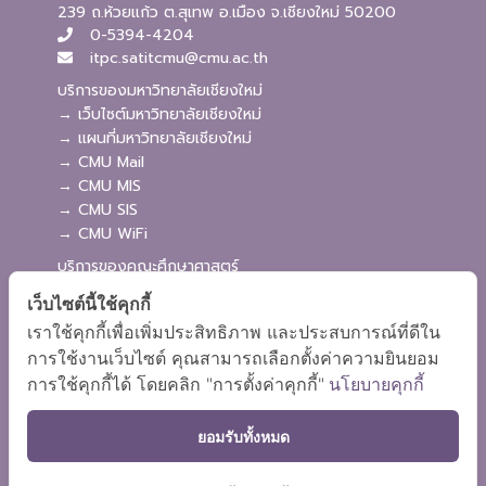
239 ถ.ห้วยแก้ว ต.สุเทพ อ.เมือง จ.เชียงใหม่ 50200
0-5394-4204
itpc.satitcmu@cmu.ac.th
บริการของมหาวิทยาลัยเชียงใหม่
→ เว็บไซต์มหาวิทยาลัยเชียงใหม่
→ แผนที่มหาวิทยาลัยเชียงใหม่
→ CMU Mail
→ CMU MIS
→ CMU SIS
→ CMU WiFi
บริการของคณะศึกษาศาสตร์
→ เว็บไซต์คณะศึกษาศาสตร์
เว็บไซต์นี้ใช้คุกกี้
→ ระบบจัดการเว็บไซต์
เราใช้คุกกี้เพื่อเพิ่มประสิทธิภาพ และประสบการณ์ที่ดีใน
→ ระบบ Admission
การใช้งานเว็บไซต์ คุณสามารถเลือกตั้งค่าความยินยอม
→ EDU MIS
การใช้คุกกี้ได้ โดยคลิก "การตั้งค่าคุกกี้"
นโยบายคุกกี้
→ EDU SIS
ยอมรับทั้งหมด