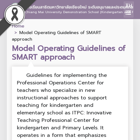
TH
โรงเรียนสาธิตมหาวิทยาลัยเชียงใหม่ ระดับอนุบาลและประถมศึกษา
Chiang Mai University Demonstration School (Kindergarten and Prima
Home
Model Operating Guidelines of SMART
approach
Model Operating Guidelines of
SMART approach
Guidelines for implementing the
Professional Operations Center for
teachers who specialize in new
instructional approaches to support
teaching for kindergarten and
elementary school as ITPC: Innovative
Teaching Professional Center for
kindergarten and Primary Levels. It
operates in a form that emphasizes