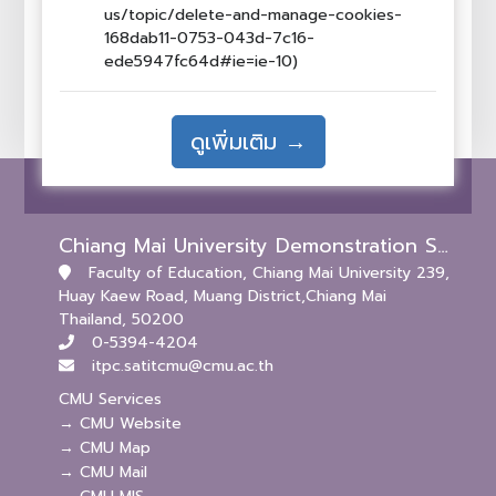
us/topic/delete-and-manage-cookies-
168dab11-0753-043d-7c16-
ede5947fc64d#ie=ie-10)
ดูเพิ่มเติม →
Chiang Mai University Demonstration School (Kindergarten and Primary Levels)
Faculty of Education, Chiang Mai University 239,
Huay Kaew Road, Muang District,Chiang Mai
Thailand, 50200
0-5394-4204
itpc.satitcmu@cmu.ac.th
CMU Services
→ CMU Website
→ CMU Map
→ CMU Mail