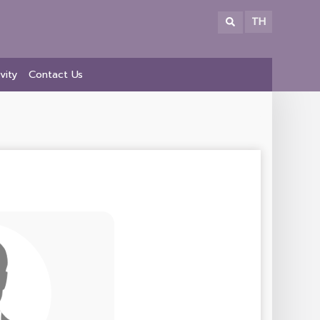
TH
vity
Contact Us