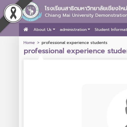
โรงเรียนสาธิตมหาวิทยาลัยเชียงให
Chiang Mai University Demonstration
About Us
administration
Student Informat
Home
professional experience students
professional experience stude