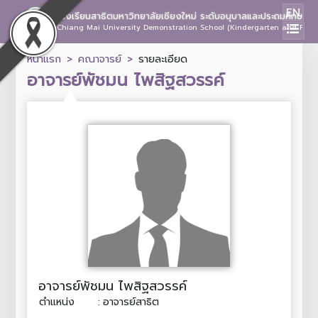
EN
โรงเรียนสาธิตมหาวิทยาลัยเชียงใหม่ ระดับอนุบาลและประถมศึกษา
Chiang Mai University Demonstration School (Kindergarten and Prima
หน้าแรก
คณาจารย์
รายละเอียด
อาจารย์พัชมน ไพสิฐสวรรค์
อาจารย์พัชมน ไพสิฐสวรรค์
ตำแหน่ง
:
อาจารย์สาธิต