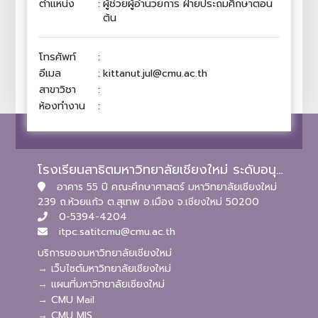
ตำแหน่ง
:
ผู้ช่วยผู้อำนวยการ ฝ่ายประถมศึกษาตอน
ต้น
โทรศัพท์
:
อีเมล
:
kittanut.jul@cmu.ac.th
สาขาวิชา
:
ห้องทำงาน
:
โรงเรียนสาธิตมหาวิทยาลัยเชียงใหม่ ระดับอนุบาลและประถมศึกษา
อาคาร 55 ปี คณะศึกษาศาสตร์ มหาวิทยาลัยเชียงใหม่
239 ถ.ห้วยแก้ว ต.สุเทพ อ.เมือง จ.เชียงใหม่ 50200
0-5394-4204
itpc.satitcmu@cmu.ac.th
บริการของมหาวิทยาลัยเชียงใหม่
→ เว็บไซต์มหาวิทยาลัยเชียงใหม่
→ แผนที่มหาวิทยาลัยเชียงใหม่
→ CMU Mail
→ CMU MIS