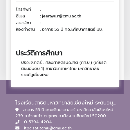
โทรศัพท์
:
อีเมล
:
jeerayu.r@cmu.ac.th
สาขาวิชา
:
ห้องทำงาน
:
อาคาร 55 ปี คณะศึกษาศาสตร์ มช.
ประวัติการศึกษา
ปริญญาตรี : ศิลปศาสตรบัณฑิต (ศศ.บ.) (เกียรติ
นิยมอีนดับ 1) สาขาวิชาภาษาไทย มหาวิทยาลัย
ราชภัฏเชียงใหม่
โรงเรียนสาธิตมหาวิทยาลัยเชียงใหม่ ระดับอนุบาลและประถมศึกษา
อาคาร 55 ปี คณะศึกษาศาสตร์ มหาวิทยาลัยเชียงใหม่
239 ถ.ห้วยแก้ว ต.สุเทพ อ.เมือง จ.เชียงใหม่ 50200
0-5394-4204
itpc.satitcmu@cmu.ac.th