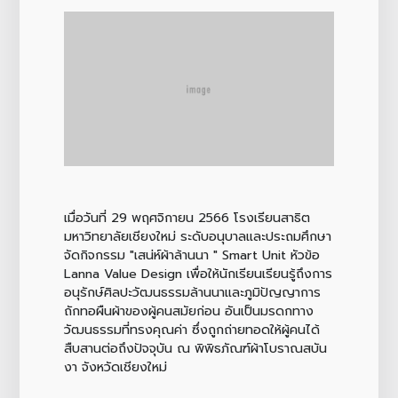
เมื่อวันที่ 29 พฤศจิกายน 2566 โรงเรียนสาธิต
มหาวิทยาลัยเชียงใหม่ ระดับอนุบาลและประถมศึกษา
จัดกิจกรรม "เสน่ห์ผ้าล้านนา " Smart Unit หัวข้อ
Lanna Value Design เพื่อให้นักเรียนเรียนรู้ถึงการ
อนุรักษ์ศิลปะวัฒนธรรมล้านนาและภูมิปัญญาการ
ถักทอผืนผ้าของผู้คนสมัยก่อน อันเป็นมรดกทาง
วัฒนธรรมที่ทรงคุณค่า ซึ่งถูกถ่ายทอดให้ผู้คนได้
สืบสานต่อถึงปัจจุบัน ณ พิพิธภัณฑ์ผ้าโบราณสบัน
งา จังหวัดเชียงใหม่