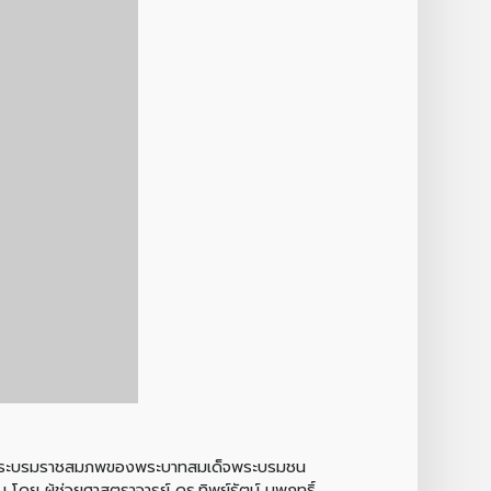
ายวันพระบรมราชสมภพของพระบาทสมเด็จพระบรมชน
โดย ผู้ช่วยศาสตราจารย์ ดร.ทิพย์รัตน์ นพฤทธิ์