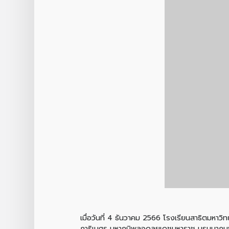
เมื่อวันที่ 4 ธันวาคม 2566 โรงเรียนสาธิตมห
กาธิเบศร มหาภูมิพลอดุลยเดชมหาราช บรมนาถบพิต