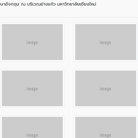
ะภาษาอังกฤษ ณ บริเวณอ่างแก้ว มหาวิทยาลัยเชียงใหม่