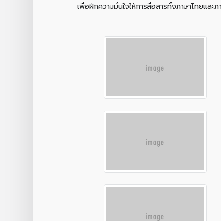
เพื่อฝึกความมั่นใจให้การสื่อสารทั้งภาษาไทยแล