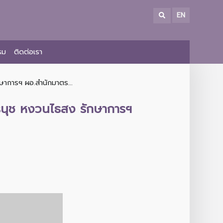
EN
รม
ติดต่อเรา
ษาการฯ ผอ.สำนักมาตร...
รนุช หงวนไธสง รักษาการฯ