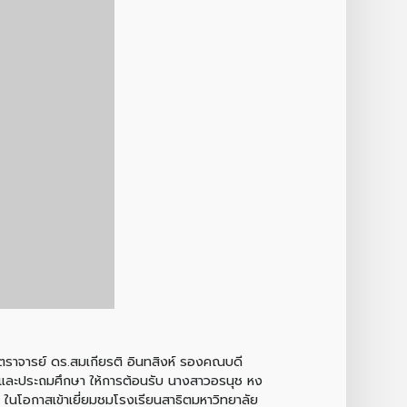
สตราจารย์ ดร.สมเกียรติ อินทสิงห์ รองคณบดี
าลและประถมศึกษา ให้การต้อนรับ นางสาวอรนุช หง
นโอกาสเข้าเยี่ยมชมโรงเรียนสาธิตมหาวิทยาลัย