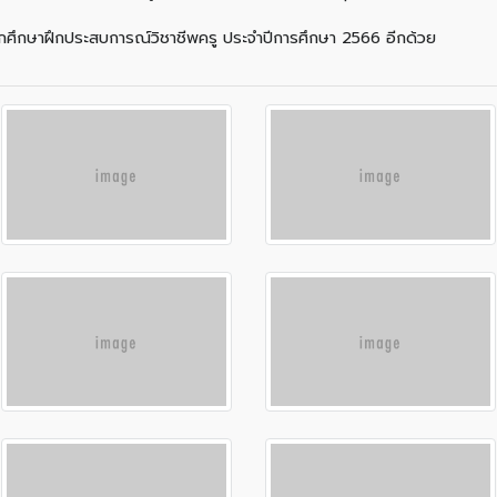
นักศึกษาฝึกประสบการณ์วิชาชีพครู ประจำปีการศึกษา 2566 อีกด้วย