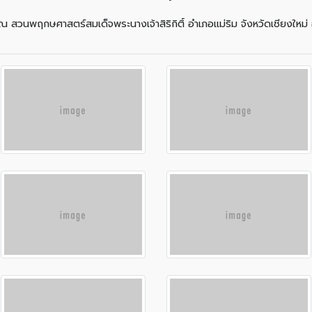
ยน ณ สวนพฤกษศาสตร์สมเด็จพระนางเจ้าสิริกิติ์ อำเภอแม่ริม จังหวัดเชียงใหม่