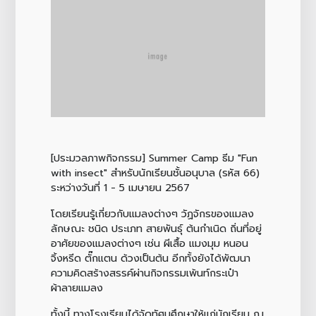
[ประมวลภาพกิจกรรม] Summer Camp ธีม "Fun
with insect" สำหรับนักเรียนชั้นอนุบาล (รหัส 66)
ระหว่างวันที่ 1 - 5 เมษายน 2567
โดยเรียนรู้เกี่ยวกับแมลงต่างๆ วัฏจักรของแมลง
ลักษณะ ชนิด ประเภท สายพันธุ์ ต้นกำเนิด ถิ่นที่อยู่
อาศัยของแมลงต่างๆ เช่น ผีเสื้อ แมงมุม หนอน
จิ้งหรีด ตั๊กแตน ด้วงเป็นต้น อีกทั้งยังได้พัฒนา
ความคิดสร้างสรรค์ผ่านกิจกรรมเพ้นท์กระเป๋า
ผ้าลายแมลง
ทั้งนี้ ทางโรงเรียนได้จัดทัศนศึกษาให้แก่นักเรียน ณ