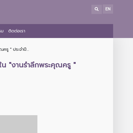
EN
รม
ติดต่อเรา
รู " ประจำปี...
ใน "งานรำลึกพระคุณครู "