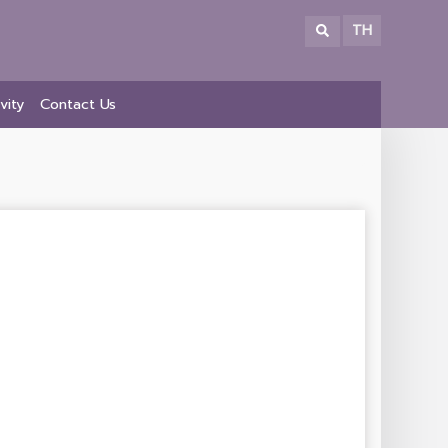
TH
vity
Contact Us