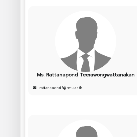
Ms. Rattanapond Teerawongwattanakan
: rattanapond.f@cmu.ac.th