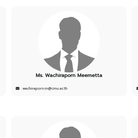
Ms. Wachiraporn Meemetta
: wachiraporn.m@cmu.ac.th