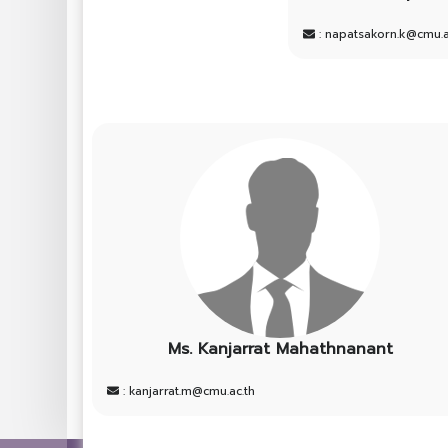
: napatsakorn.k@cmu.a
Ms. Kanjarrat Mahathnanant
: kanjarrat.m@cmu.ac.th