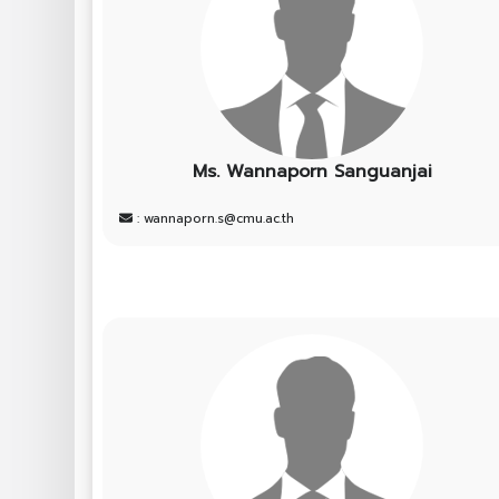
Ms. Wannaporn Sanguanjai
: wannaporn.s@cmu.ac.th