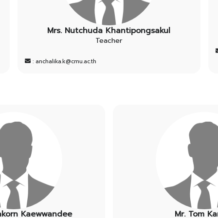
Mrs. Nutchuda Khantipongsakul
Teacher
: anchalika.k@cmu.ac.th
sakorn Kaewwandee
Mr. Tom Ka