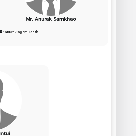
Mr. Anurak Sarnkhao
: anurak.s@cmu.ac.th
mtui