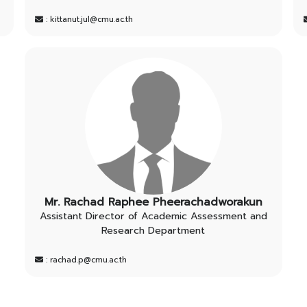
: kittanut.jul@cmu.ac.th
Mr. Rachad Raphee Pheerachadworakun
Assistant Director of Academic Assessment and
Research Department
: rachad.p@cmu.ac.th