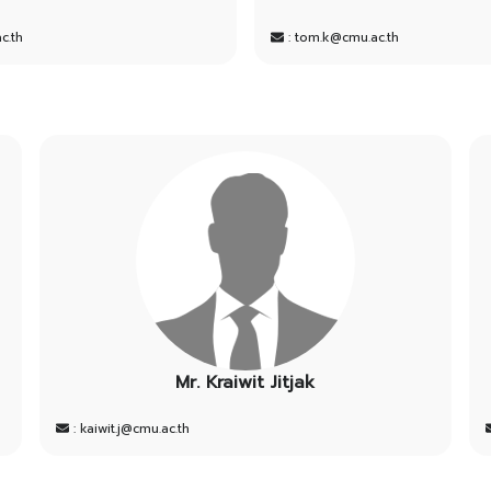
c.th
: tom.k@cmu.ac.th
Mr. Kraiwit Jitjak
: kaiwit.j@cmu.ac.th