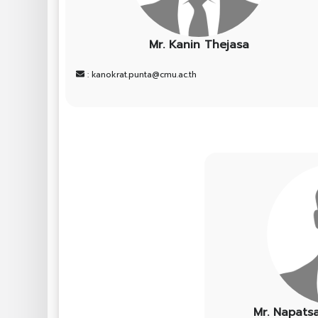
Mr. Kanin Thejasa
: kanokrat.punta@cmu.ac.th
Mr. Napat