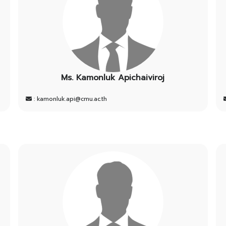
Ms. Kamonluk Apichaiviroj
: kamonluk.api@cmu.ac.th