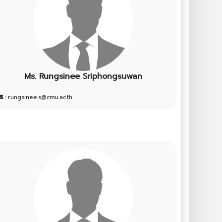
Ms. Rungsinee Sriphongsuwan
: rungsinee.s@cmu.ac.th