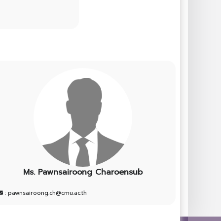
Ms. Pawnsairoong Charoensub
: pawnsairoong.ch@cmu.ac.th