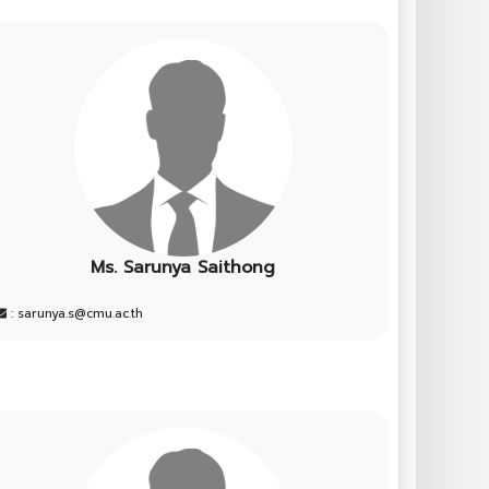
Ms. Sarunya Saithong
: sarunya.s@cmu.ac.th